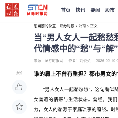
首页
快讯
要闻
股市
您当前的位置：
证券时报
>
公司
>
正文
当“男人女人一起愁愁
代情感中的“愁”与“解”
来源：证券时报网
作者：刘俊英
2026-02-10 
谁的肩上不曾有重担？都市男女的“
点赞
“男人女人一起愁愁愁”，这句看似
女普遍的情感与生活状态。曾经，我们
力，女人的愁源于家庭琐事的缠绕。时移