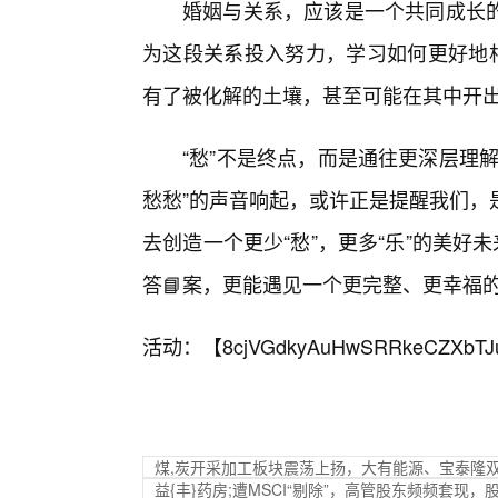
婚姻与关系，应该是一个共同成长
为这段关系投入努力，学习如何更好地相
有了被化解的土壤，甚至可能在其中开
“愁”不是终点，而是通往更深层理
愁愁”的声音响起，或许正是提醒我们，
去创造一个更少“愁”，更多“乐”的美好
答📘案，更能遇见一个更完整、更幸福
活动：【
8cjVGdkyAuHwSRRkeCZXbTJ
煤,炭开采加工板块震荡上扬，大有能源、宝泰隆
益{丰}药房;遭MSCI“剔除”，高管股东频频套现，